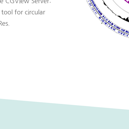
he CGView Server:
ool for circular
Res.