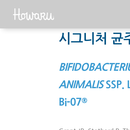
시그니처 균
BIFIDOBACTER
ANIMALIS
SSP. 
Bi-07
®