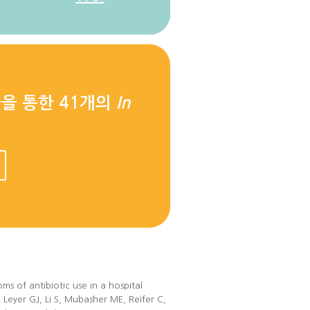
을 통한 41개의
In
s of antibiotic use in a hospital
.
Leyer GJ, Li S, Mubasher ME, Reifer C,