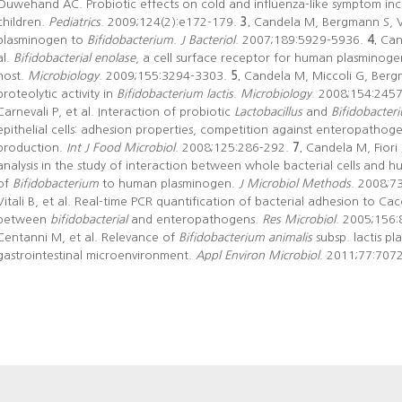
Ouwehand AC. Probiotic effects on cold and influenza-like symptom inc
children.
Pediatrics
. 2009;124(2):e172-179.
3.
Candela M, Bergmann S, Vi
plasminogen to
Bifidobacterium
.
J Bacteriol
. 2007;189:5929-5936.
4.
Cand
al.
Bifidobacterial enolase
, a cell surface receptor for human plasminogen
host.
Microbiology
. 2009;155:3294-3303.
5.
Candela M, Miccoli G, Berg
proteolytic activity in
Bifidobacterium lactis
.
Microbiology
. 2008;154:245
Carnevali P, et al. Interaction of probiotic
Lactobacillus
and
Bifidobacter
epithelial cells: adhesion properties, competition against enteropathog
production.
Int J Food Microbiol
. 2008;125:286-292.
7.
Candela M, Fiori 
analysis in the study of interaction between whole bacterial cells and 
of
Bifidobacterium
to human plasminogen.
J Microbiol Methods
. 2008;7
Vitali B, et al. Real-time PCR quantification of bacterial adhesion to Ca
between
bifidobacterial
and enteropathogens.
Res Microbiol
. 2005;156
Centanni M, et al. Relevance of
Bifidobacterium animali
s
subsp. lactis pl
gastrointestinal microenvironment.
Appl Environ Microbiol
. 2011;77:707