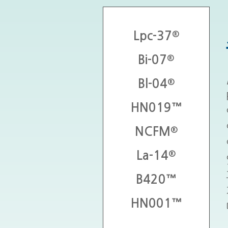
®
Lpc-37
®
Bi-07
®
Bl-04
HN019™
®
NCFM
®
La-14
B420™
HN001™