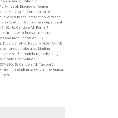
idence and duration in
ci M, et al. Binding of human
ela M, Biagi E, Centanni M, et
 involved in the interaction with the
mann S, et al. Plasminogen dependent
7-2462.
6.
Candela M, Perna F,
ium
strains with human intestinal
ens and modulation of IL-8
J, Dipalo S, et al. Rapid MALDI-TOF-MS
human target molecules: Binding
3:276–278.
8.
Candela M, Seibold G,
co-2 cells: Competition
:887–895.
9.
Candela M, Turroni S,
asminogen binding activity in the human
2-7076.