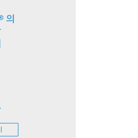
의
®
합
해
.
기