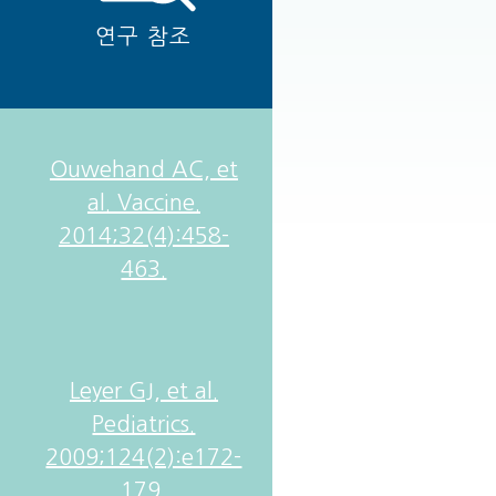
연구 참조
Ouwehand AC, et
al. Vaccine.
2014;32(4):458-
463.
Leyer GJ, et al.
Pediatrics.
2009;124(2):e172-
179.