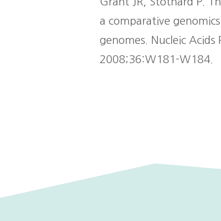
Grant JR, Stothard P. T
a comparative genomics t
genomes. Nucleic Acids 
2008;36:W181-W184.