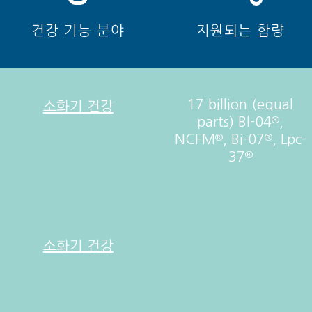
건강 기능 분야
지원되는 함량
17 billion (equal
소화기 건강
parts) Bl-04
,
®
NCFM
, Bi-07
, Lpc-
®
®
37
®
소화기 건강