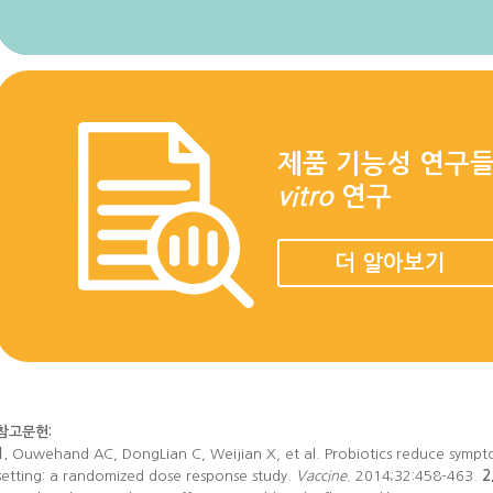
제품 기능성 연구들
vitro
연구
더 알아보기
참고문헌:
1.
Ouwehand AC, DongLian C, Weijian X, et al. Probiotics reduce symptom
setting: a randomized dose response study.
Vaccine.
2014;32:458-463.
2