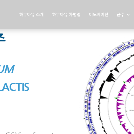
하우아유 소개
하우아유 차별점
이노베이션
균주
주
IUM
LACTIS