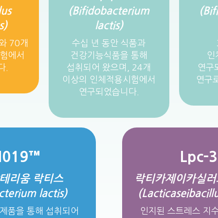
lus
(Bifidobacterium
(Bi
s)
lactis)
와 70개
수십 년 동안 식품과
시험에서
건강기능식품을 통해
인
다.
섭취되어 왔으며, 24개
연구되
이상의 인체적용시험에서
연구로
연구되었습니다.
N019™
Lpc-
테리움 락티스
락티카제이카실러
cterium lactis)
(Lacticaseibacill
유제품을 통해 섭취되어
인지된 스트레스 지수