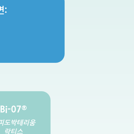
면:
Bi-07
®
피도박테리움
락티스