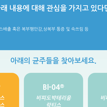
래 내용에 대해 관심을 가지고 있다
스배출 혹은 복부팽만감,상복부 통증 및 속쓰림 등
아래의 균주들을 찾아보세요.
Bl-04
®
®
스
비피도박테리움
비
스
락티스