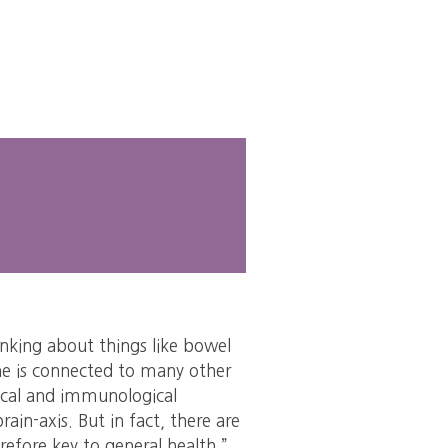
inking about things like bowel
ne is connected to many other
ical and immunological
in-axis. But in fact, there are
refore key to general health.”