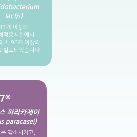
fidobacterium
lactis)
33개 이상의
체적용시험에서
고, 90개 이상의
 발표되었습니다.
37
®
스 파라카제이
us paracasei)
를 감소시키고,