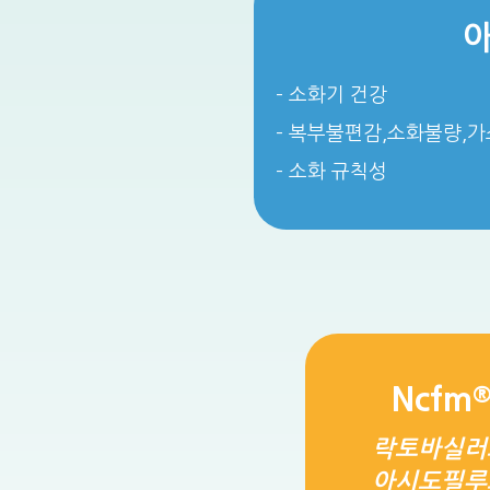
아
– 소화기 건강
– 복부불편감,소화불량,가
– 소화 규칙성
Ncfm
락토바실러
아시도필루