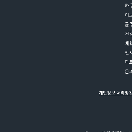
하
이
균
건
배
인
파
문
개인정보 처리방