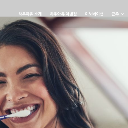
하우아유 소개
하우아유 차별점
이노베이션
균주