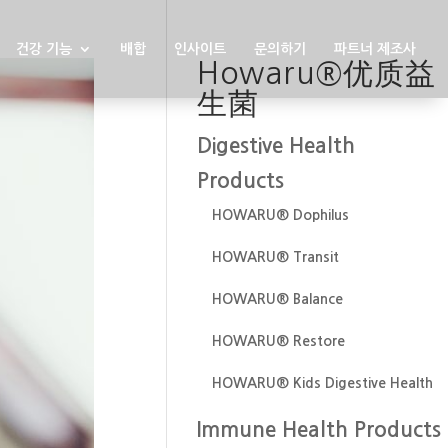
건강 기능
배합
인사이트
문의하기
파트너 제조사
Howaru®优质益
生菌
Digestive Health
Products
HOWARU® Dophilus
HOWARU® Transit
HOWARU® Balance
HOWARU® Restore
HOWARU® Kids Digestive Health
Immune Health Products