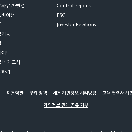
우와유 차별점
Control Reports
노베이션
ESG
주
Investor Relations
강기능
합
사이트
트너 제조사
의하기
침
이용약관
쿠키 정책
채용 개인정보 처리방침
고객·협력사 개