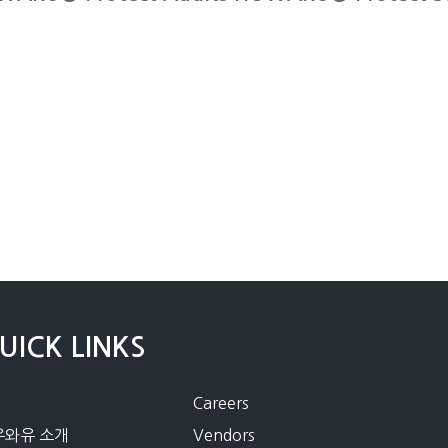
UICK LINKS
Careers
우와유 소개
Vendors