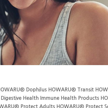
ts HOWARU® Dophilus HOWARU® Transit H
igestive Health Immune Health Products
HOWARU® Protect Adults HOWARU® Protect S