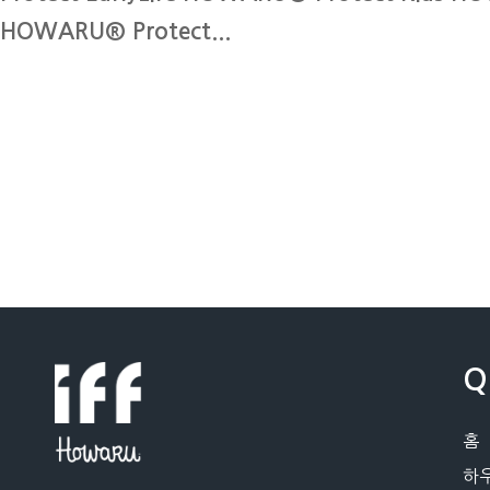
HOWARU® Protect...
Q
홈
하